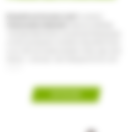
Bring dich auf ein neues Level!
In unserem
Fitnessstudio in Radstadt
findest du vielfältige
Trainingsmöglichkeiten und optimale Bedingungen,
um dich auszupowern und deiner Gesundheit Gutes
zu tun. Bei uns ist jede und jeder richtig: egal, ob du
Spitzen-, Leistungs- oder Hobbysportler bist, dich
gezielt
WEITERLESEN