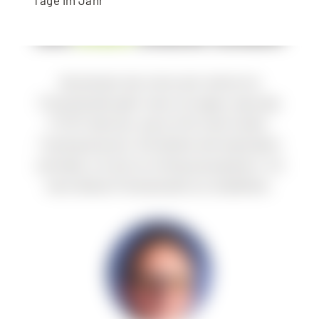
Tage im Jahr
DAS
SAGEN
UNSERE KUNDEN
Als jemand, der schon seit Jahren ins
Fitnessstudio geht, kann ich sagen, dass das
FITHIT alles hat, was ich für mein Cardio-
Training brauche. Die Geräte sind topmodern
und ideal, um sich so richtig auszupowern. Ich
kann dieses Fitnessstudio nur empfehlen.