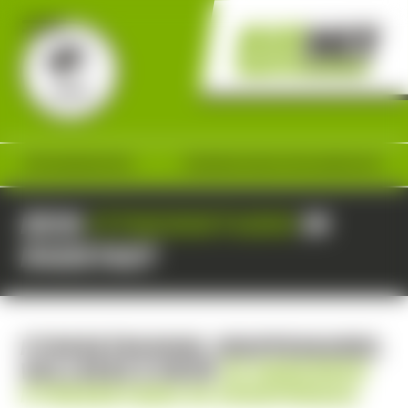
ÖFFNUNGSZEITEN
TRAINING OHNE MITGLIEDSCHAFT
DEIN
FITNESSSTUDIO
IN
RADSTADT
FITNESSTRAINING, GRUPPENKURSE,
WELLNESS & MEHR
IM MODERNEN
FITNESSSTUDIO IM ENNSPONGAU