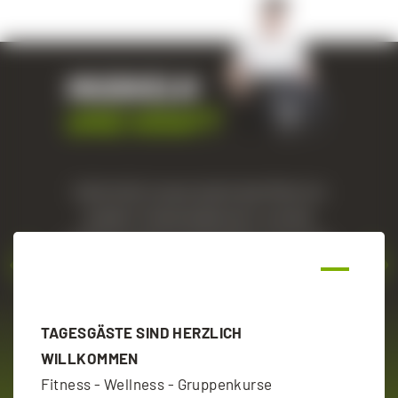
MUSKELN
UND KRAFT
Volle Kraft voraus lautet das Motto im
großen Freihantelbereich, auf den
professionellen Kraftgeräten und in der
Functional Training-Area. So baust du
gezielt Muskulatur auf, schulst die
Koordination und bringst dich noch
TAGESGÄSTE SIND HERZLICH
besser in Form.
WILLKOMMEN
Fitness - Wellness - Gruppenkurse