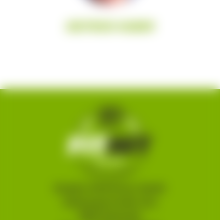
DIETRICH HUBER
Brigitte Obermoser GmbH
Salzburgerstraße 22a
5550 Radstadt