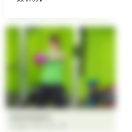
Langhantel-Training
11. August - 18:30
-
19:30
Intensive Bodywork
13. August - 18:30
-
19:30