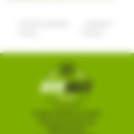
Kraft & Koordination
Langhantel-
Training
Training
Brigitte Obermoser GmbH
Salzburgerstraße 22a
5550 Radstadt