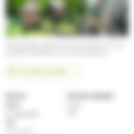
Das Ganzkörper-Workout mit freien Übungen für eine
gestärkte Oberflächen- und Tiefenmuskulatur.
Zum Kalender hinzufügen
DETAILS
WEITERE ANGABEN
Datum:
Trainer
Rene
15. Januar 2024
Zeit:
18:30 - 19:30