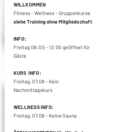
WILLKOMMEN
Fitness - Wellness - Gruppenkurse
siehe Training ohne Mitgliedschaft
INFO:
Freitag 08:00 - 12:00 geöffnet für
Gäste
Functional Training
10. August - 18:30
-
19:30
KURS INFO:
Freitag, 07.08 - Kein
Nachmittagskurs
WELLNESS INFO:
Freitag, 07.08 - Keine Sauna