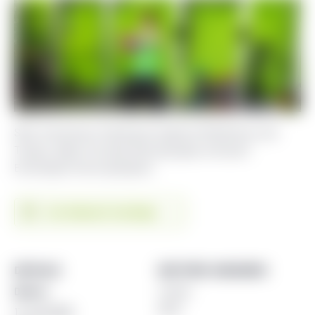
Sehr intensives Training im eigenen Rhythmus und
Tempo, daher für jede Altersgruppe und auch
Einsteiger/innen geeignet.
Zum Kalender hinzufügen
DETAILS
WEITERE ANGABEN
Datum:
Trainer
Rene
17. Juli 2025