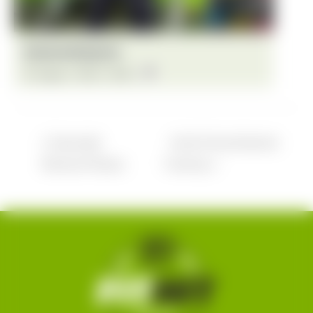
Intensive Bodywork
13. August - 18:30
-
19:30
Gesunder
Kraft & Koordination
Rücken/Pilates
Training