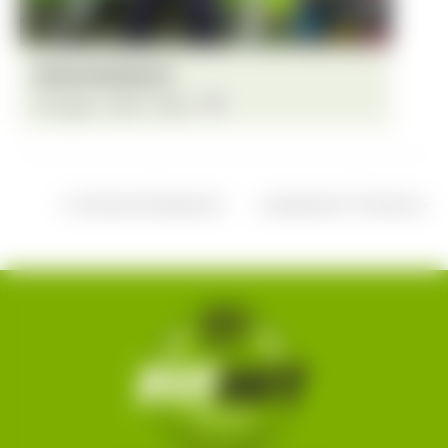
Intensive Bodywork
13. August - 18:30
-
19:30
Intensive Bodywork
Langhantel-Training