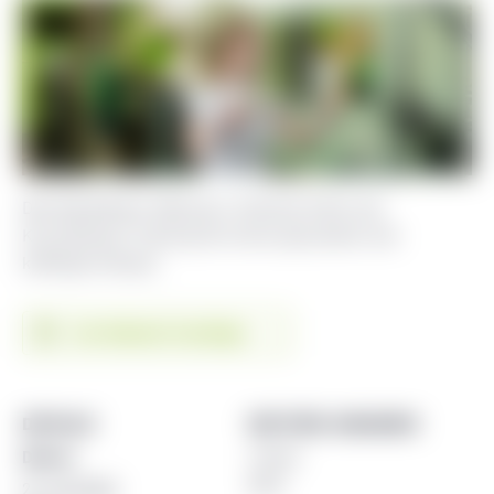
Das Ganzkörper-Workout: leichtes Kraft und
Koordination Training für einen gesunden und
kräftigen Körper.
Zum Kalender hinzufügen
DETAILS
WEITERE ANGABEN
Datum:
Trainer
Rene
21. Juli 2023