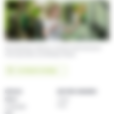
Das Ganzkörper-Workout: leichtes Krafttraining für
einen gesunden und kräftigen Körper.
Zum Kalender hinzufügen
DETAILS
WEITERE ANGABEN
Datum:
Trainer
Emily
17. Mai 2023
Zeit: