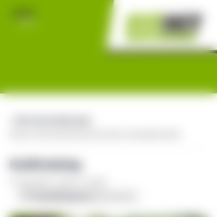
« Alle Veranstaltungen
Diese Veranstaltung hat bereits stattgefunden.
Krafttraining
17. Mai 2023 - 08:30
-
09:30
Veranstaltungsserie
(Alle ansehen)