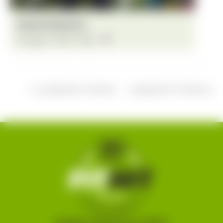
Intensive Bodywork
13. August - 18:30
-
19:30
Langhantel-Training
Langhantel-Training
Brigitte Obermoser GmbH