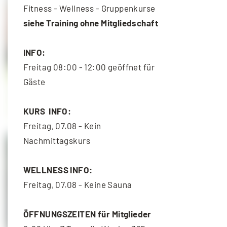
Fitness - Wellness - Gruppenkurse
siehe Training ohne Mitgliedschaft
INFO:
Freitag 08:00 - 12:00 geöffnet für
Gäste
Functional Training
10. August - 18:30
-
19:30
KURS INFO:
Freitag, 07.08 - Kein
Nachmittagskurs
WELLNESS INFO:
Freitag, 07.08 - Keine Sauna
ÖFFNUNGSZEITEN für Mitglieder